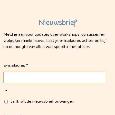
e
t
b
a
o
g
Nieuwsbrief
o
r
k
a
Meld je aan voor updates over workshops, cursussen en
m
vrolijk keramieknieuws. Laat je e-mailadres achter en blijf
op de hoogte van alles wat speelt in het atelier.
E-mailadres *
*
Ja, ik wil de nieuwsbrief ontvangen