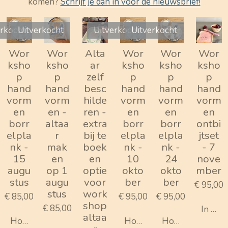
komen?
Schrijf je dan in voor de nieuwsbrief!
erkocht
Uitverkocht
Uitverkocht
Uitverkocht
Wor
Wor
Alta
Wor
Wor
Wor
ksho
ksho
ar
ksho
ksho
ksho
p
p
zelf
p
p
p
hand
hand
besc
hand
hand
hand
vorm
vorm
hilde
vorm
vorm
vorm
en
en -
ren -
en
en
en
borr
altaa
extra
borr
borr
ontbi
elpla
r
bij te
elpla
elpla
jtset
nk -
mak
boek
nk -
nk -
- 7
15
en
en
10
24
nove
augu
op 1
optie
okto
okto
mber
stus
augu
voor
ber
ber
€ 95,00
stus
work
€ 85,00
€ 95,00
€ 95,00
shop
€ 85,00
In win
altaa
Houd mij op de hoogte
Houd mij op de hoogte
Houd mij op de 