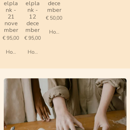
elpla
elpla
dece
nk -
nk -
mber
21
12
€ 50,00
nove
dece
mber
mber
Houd mij op de hoogte
€ 95,00
€ 95,00
Houd mij op de hoogte
Houd mij op de hoogte