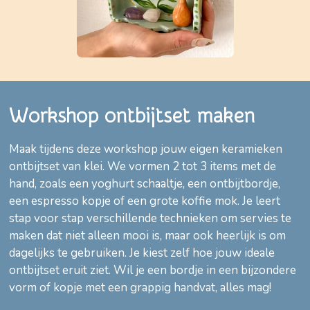
Workshop ontbijtset maken
Maak tijdens deze workshop jouw eigen keramieken
ontbijtset van klei. We vormen 2 tot 3 items met de
hand, zoals een yoghurt schaaltje, een ontbijtbordje,
een espresso kopje of een grote koffie mok. Je leert
stap voor stap verschillende technieken om servies te
maken dat niet alleen mooi is, maar ook heerlijk is om
dagelijks te gebruiken. Je kiest zelf hoe jouw ideale
ontbijtset eruit ziet. Wil je een bordje in een bijzondere
vorm of kopje met een grappig handvat, alles mag!