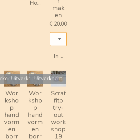
r
Houd mij op de hoogte
mak
en
€ 20,00
In winkelwagen
erkocht
Uitverkocht
Uitverkocht
Wor
Wor
Scraf
ksho
ksho
fito
p
p
try-
hand
hand
out
vorm
vorm
work
en
en
shop
borr
borr
19