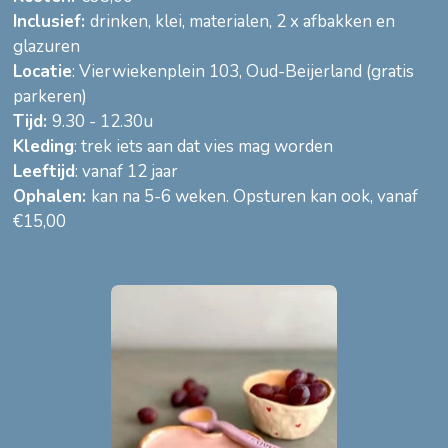
Inclusief:
drinken, klei, materialen, 2 x afbakken en
glazuren
Locatie
: Vierwiekenplein 103, Oud-Beijerland (gratis
parkeren)
Tijd:
9.30 - 12.30u
Kleding
: trek iets aan dat vies mag worden
Leeftijd
: vanaf 12 jaar
Ophalen:
kan na 5-6 weken. Opsturen kan ook, vanaf
€15,00
wksop .ndvormen oud beijerland hoeksche waa