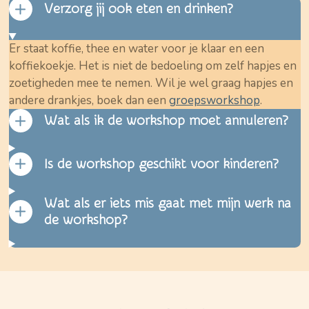
Verzorg jij ook eten en drinken?
Er staat koffie, thee en water voor je klaar en een
koffiekoekje. Het is niet de bedoeling om zelf hapjes en
zoetigheden mee te nemen. Wil je wel graag hapjes en
andere drankjes, boek dan een
groepsworkshop
.
Wat als ik de workshop moet annuleren?
Is de workshop geschikt voor kinderen?
Wat als er iets mis gaat met mijn werk na
de workshop?