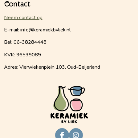
Contact
Neem contact op
E-mail:
info@keramiekbyliek.nl
Bel: 06-38284448
KVK: 96539089
Adres: Vierwiekenplein 103, Oud-Beijerland
F
I