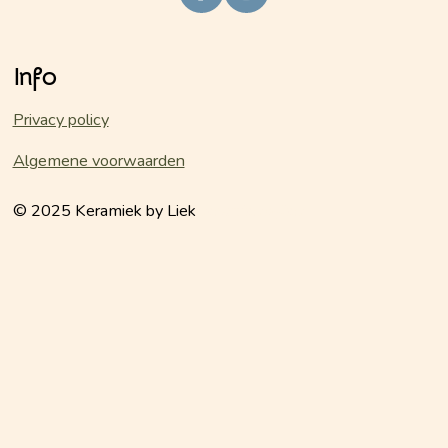
a
n
c
s
e
t
Info
b
a
o
g
o
r
Privacy policy
k
a
m
Algemene voorwaarden
© 2025 Keramiek by Liek
keramiekbyliek