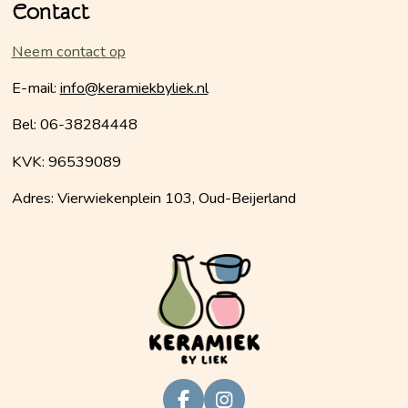
Contact
Neem contact op
E-mail:
info@keramiekbyliek.nl
Bel: 06-38284448
KVK: 96539089
Adres: Vierwiekenplein 103, Oud-Beijerland
F
I