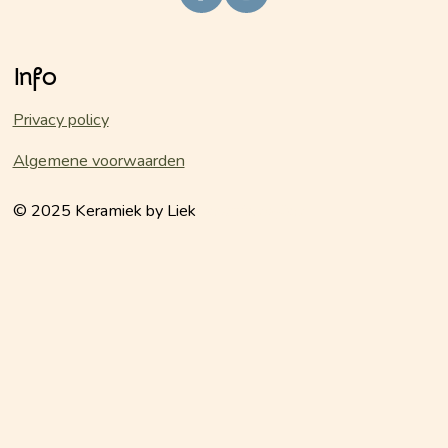
a
n
c
s
e
t
Info
b
a
o
g
o
r
Privacy policy
k
a
m
Algemene voorwaarden
© 2025 Keramiek by Liek
keramiekbyliek