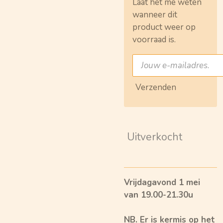
Laat het me weten
wanneer dit
product weer op
voorraad is.
Verzenden
Uitverkocht
Vrijdagavond 1 mei
van 19.00-21.30u
NB. Er is kermis op het