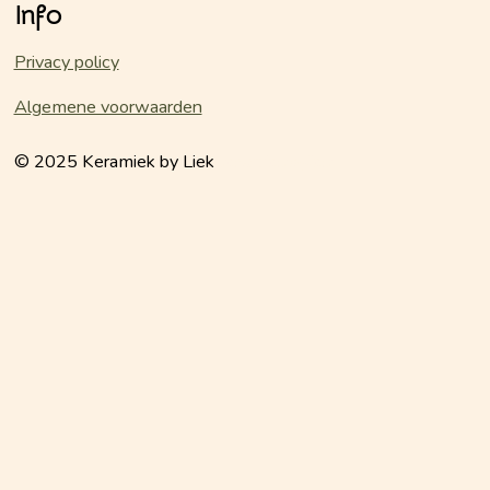
Info
b
a
o
g
o
r
Privacy policy
k
a
m
Algemene voorwaarden
© 2025 Keramiek by Liek
keramiekbyliek