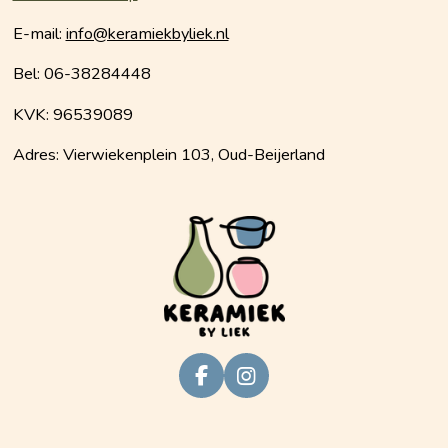
E-mail:
info@keramiekbyliek.nl
Bel: 06-38284448
KVK: 96539089
Adres: Vierwiekenplein 103, Oud-Beijerland
F
I
a
n
c
s
e
t