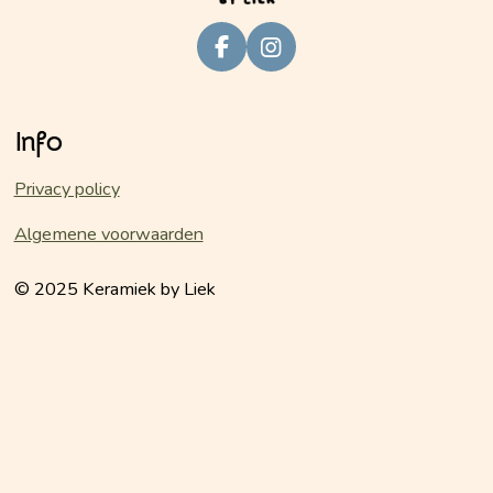
F
I
a
n
c
s
e
t
Info
b
a
o
g
o
r
Privacy policy
k
a
m
Algemene voorwaarden
© 2025 Keramiek by Liek
keramiekbyliek