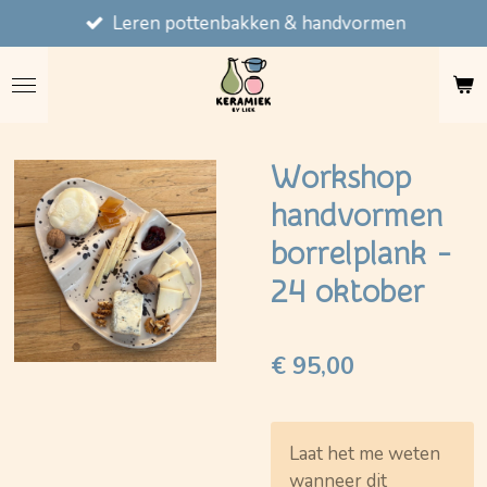
Leren pottenbakken & handvormen
Ga
direct
naar
de
hoofdinhoud
Workshop
handvormen
borrelplank -
24 oktober
€ 95,00
Laat het me weten
wanneer dit