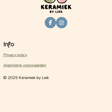
F
I
a
n
c
s
e
t
Info
b
a
o
g
o
r
Privacy policy
k
a
m
Algemene voorwaarden
© 2025 Keramiek by Liek
keramiekbyliek