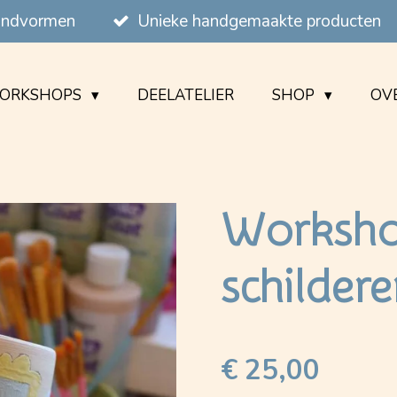
handvormen
Unieke handgemaakte producten
ORKSHOPS
DEELATELIER
SHOP
OVE
Worksho
schilder
€ 25,00