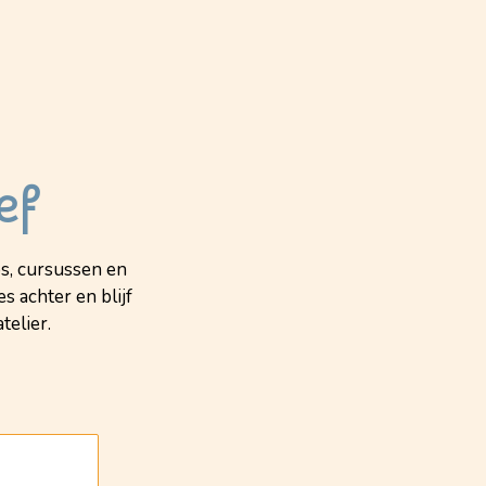
ef
s, cursussen en
s achter en blijf
telier.