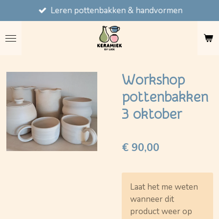
Leren pottenbakken & handvormen
Ga
direct
naar
de
hoofdinhoud
Workshop
pottenbakken
3 oktober
€ 90,00
Laat het me weten
wanneer dit
product weer op