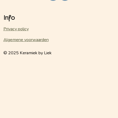
a
n
c
s
e
t
Info
b
a
o
g
o
r
Privacy policy
k
a
m
Algemene voorwaarden
© 2025 Keramiek by Liek
keramiekbyliek