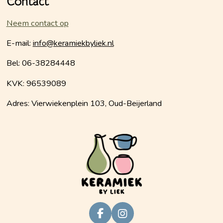
Contact
Neem contact op
E-mail:
info@keramiekbyliek.nl
Bel: 06-38284448
KVK: 96539089
Adres: Vierwiekenplein 103, Oud-Beijerland
F
I