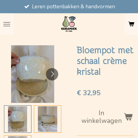
Leren pottenbakken & handvormen
Ga
direct
naar
de
hoofdinhoud
Bloempot met
schaal crème
kristal
€ 32,95
In
winkelwagen