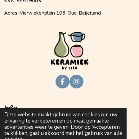
KVK: 96539089
Adres: Vierwiekenplein 103, Oud-Beijerland
F
I
a
n
c
s
e
t
Info
b
a
Deze website maakt gebruik van cookies om uw
o
g
ervaring te verbeteren en op maat gemaakte
o
r
Privacy policy
advertenties weer te geven. Door op ‘Accepteren’
k
a
te klikken, gaat u akkoord met het gebruik van alle
m
Algemene voorwaarden