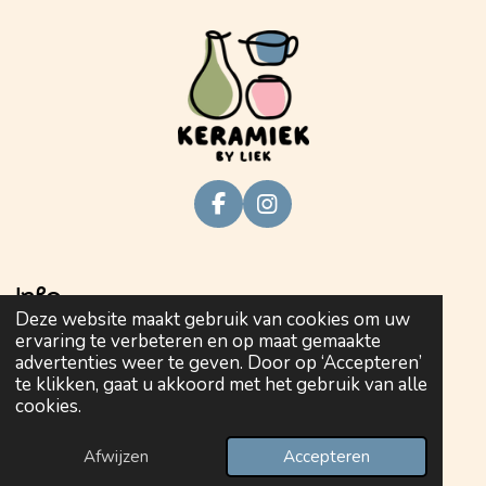
F
I
a
n
c
s
e
t
Info
b
a
Deze website maakt gebruik van cookies om uw
o
g
ervaring te verbeteren en op maat gemaakte
o
r
Privacy policy
advertenties weer te geven. Door op ‘Accepteren’
k
a
te klikken, gaat u akkoord met het gebruik van alle
m
Algemene voorwaarden
cookies.
© 2025 Keramiek by Liek
keramiekbyliek
Afwijzen
Accepteren