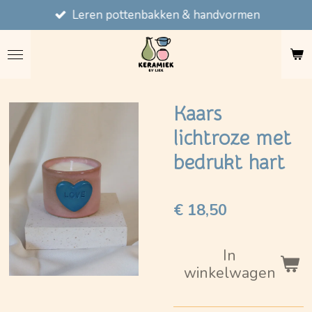
Leren pottenbakken & handvormen
Ga
direct
naar
de
hoofdinhoud
Kaars
lichtroze met
bedrukt hart
€ 18,50
In
winkelwagen