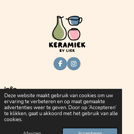
F
I
a
n
c
s
e
t
Info
b
a
Deze website maakt gebruik van cookies om uw
o
g
ervaring te verbeteren en op maat gemaakte
o
r
Privacy policy
advertenties weer te geven. Door op ‘Accepteren’
k
a
te klikken, gaat u akkoord met het gebruik van alle
m
Algemene voorwaarden
cookies.
© 2025 Keramiek by Liek
keramiekbyliek
Afwijzen
Accepteren