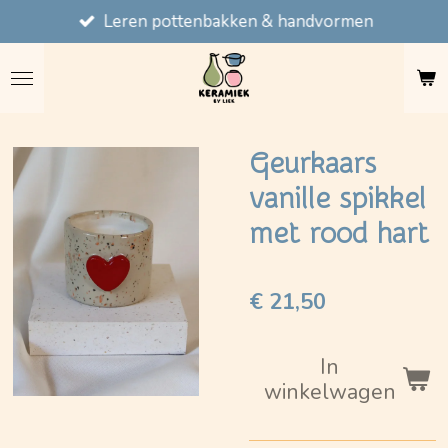
Leren pottenbakken & handvormen
Ga
direct
naar
de
hoofdinhoud
Geurkaars
vanille spikkel
met rood hart
€ 21,50
In
winkelwagen