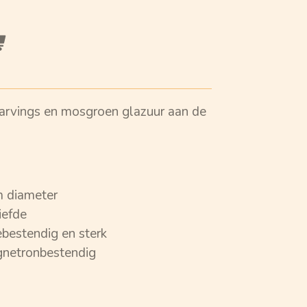
carvings en mosgroen glazuur aan de
m diameter
iefde
ebestendig en sterk
netronbestendig