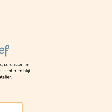
ef
s, cursussen en
s achter en blijf
telier.