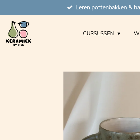
Leren pottenbakken & 
Ga
direct
naar
CURSUSSEN
W
de
hoofdinhoud