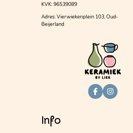
KVK: 96539089
Adres: Vierwiekenplein 103, Oud-
Beijerland
F
I
a
n
c
s
e
t
Info
b
a
o
g