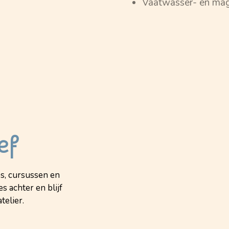
Vaatwasser- en mag
ef
s, cursussen en
s achter en blijf
telier.