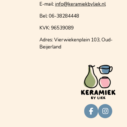
E-mail:
info@keramiekbyliek.nl
Bel: 06-38284448
KVK: 96539089
Adres: Vierwiekenplein 103, Oud-
Beijerland
F
I
a
n
c
s