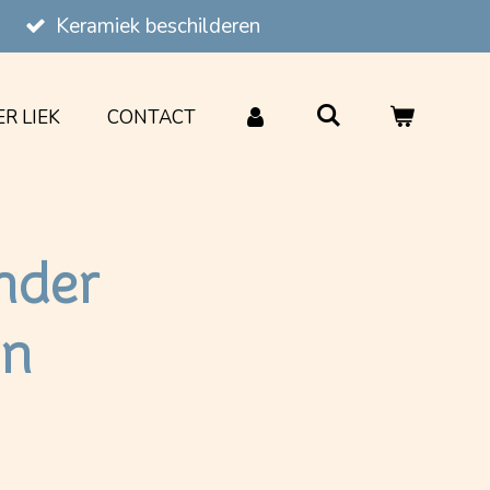
Keramiek beschilderen
R LIEK
CONTACT
nder
en