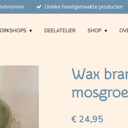
handvormen
Unieke handgemaakte producten
ORKSHOPS
DEELATELIER
SHOP
OVE
Wax bra
mosgro
€ 24,95