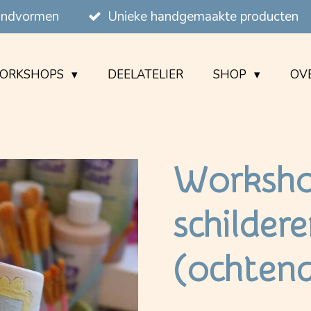
handvormen
Unieke handgemaakte producten
ORKSHOPS
DEELATELIER
SHOP
OVE
Worksho
schilder
(ochten