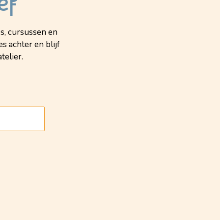
ef
s, cursussen en
s achter en blijf
telier.