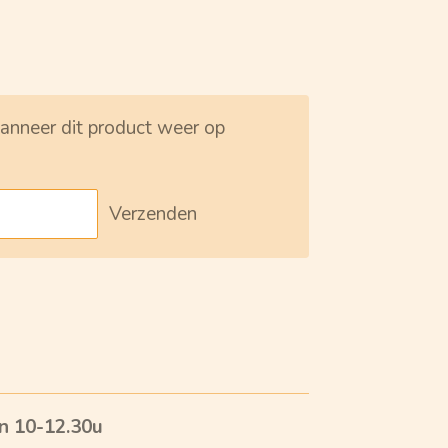
nneer dit product weer op
Verzenden
n 10-12.30u