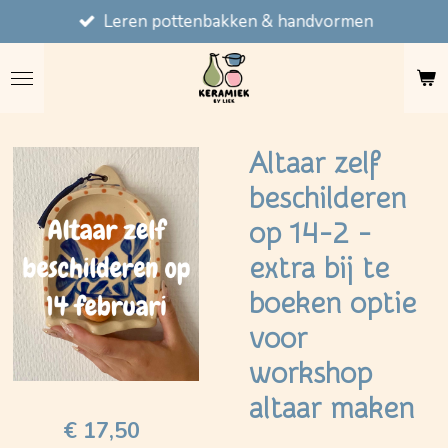
Leren pottenbakken & handvormen
Ga
direct
naar
de
hoofdinhoud
Altaar zelf
beschilderen
op 14-2 -
extra bij te
boeken optie
voor
workshop
altaar maken
€ 17,50