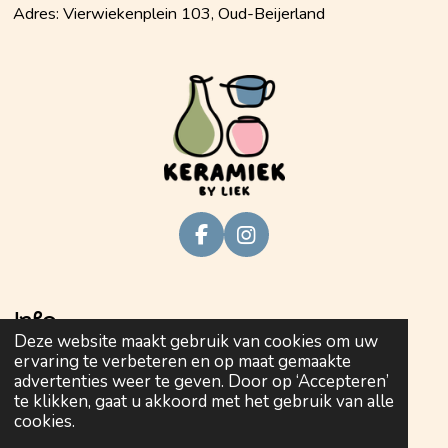
Adres: Vierwiekenplein 103, Oud-Beijerland
F
I
a
n
c
s
e
t
Info
b
a
Deze website maakt gebruik van cookies om uw
o
g
ervaring te verbeteren en op maat gemaakte
o
r
Privacy policy
advertenties weer te geven. Door op ‘Accepteren’
k
a
te klikken, gaat u akkoord met het gebruik van alle
m
Algemene voorwaarden
cookies.