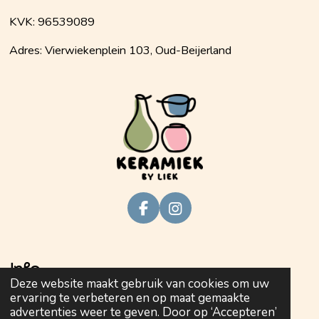
KVK: 96539089
Adres: Vierwiekenplein 103, Oud-Beijerland
F
I
a
n
c
s
e
t
Info
b
a
Deze website maakt gebruik van cookies om uw
o
g
ervaring te verbeteren en op maat gemaakte
o
r
Privacy policy
advertenties weer te geven. Door op ‘Accepteren’
k
a