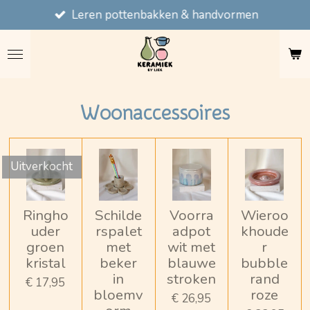
Leren pottenbakken & handvormen
Ga
direct
naar
de
hoofdinhoud
Woonaccessoires
Uitverkocht
Ringho
Schilde
Voorra
Wieroo
uder
rspalet
adpot
khoude
groen
met
wit met
r
kristal
beker
blauwe
bubble
in
stroken
rand
€ 17,95
bloemv
roze
€ 26,95