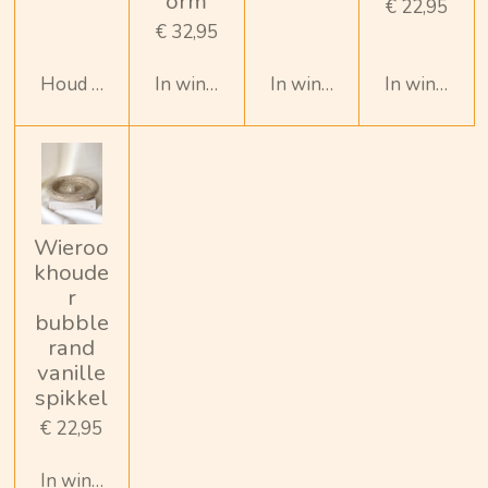
orm
€ 22,95
€ 32,95
Houd mij op de hoogte
In winkelwagen
In winkelwagen
In winkelw
Wieroo
khoude
r
bubble
rand
vanille
spikkel
€ 22,95
In winkelwagen